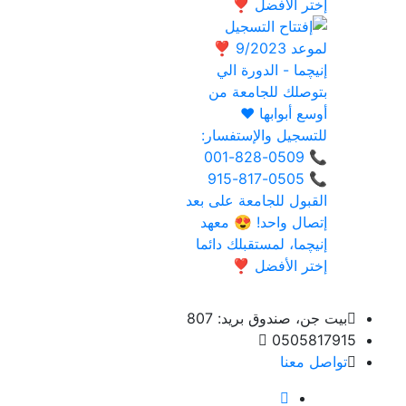
بيت جن، صندوق بريد: 807
0505817915
تواصل معنا