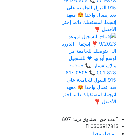
بيت جن، صندوق بريد: 807
0505817915
تواصل معنا