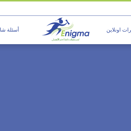
ات اونلاين
أسئلة شا