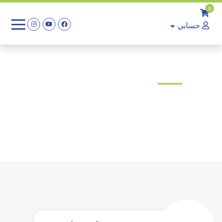
0
حسابي
رزمة دورة إنيجما
800
اختر أفضل باقة لدينا وتعلم
بأفضل طريقة