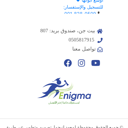
بيت جن، صندوق بريد: 807
0505817915
تواصل معنا
© جميع الحقوق محفوظة لمعهد إنيجما. تصميم وتطوير عن طريق