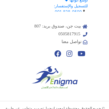
بيت جن، صندوق بريد: 807
0505817915
تواصل معنا
© جميع الحقوق محفوظة لمعهد إنيجما. تصميم وتطوير عن طريق