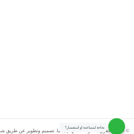
بحاجة لمساعدة او استفسار؟
© جميع الحقوق محفوظة لمعهد إنيجما. تصميم وتطوير عن طريق ش