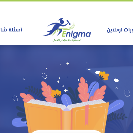
رات اونلاين
أسئلة شائ