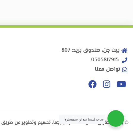
بيت جن، صندوق بريد: 807
0505817915
تواصل معنا
بحاجة لمساعدة او استفسار؟
© جميع الحقوق محفوظة لمعهد إنيجما. تصميم وتطوير عن طريق