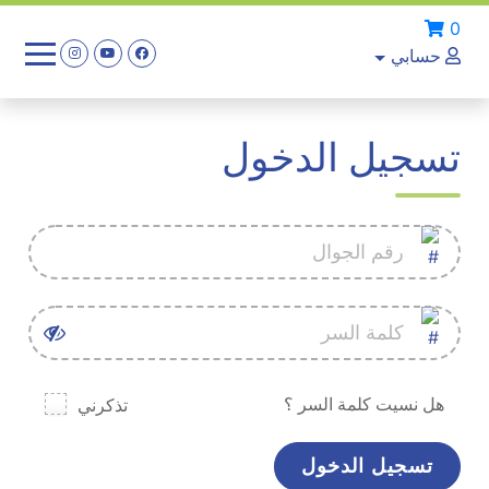
0
حسابي
تسجيل الدخول
هل نسيت كلمة السر ؟
تذكرني