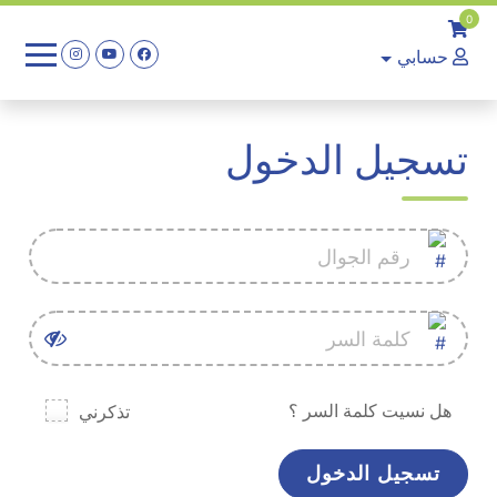
0
حسابي
تسجيل الدخول
هل نسيت كلمة السر ؟
تذكرني